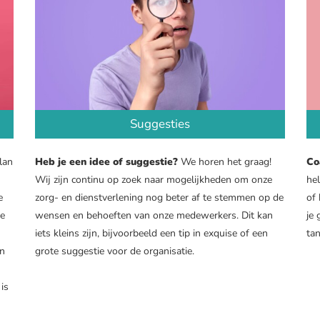
Suggesties
lan
Heb je een idee of suggestie?
We horen het graag!
Co
Wij zijn continu op zoek naar mogelijkheden om onze
he
e
zorg- en dienstverlening nog beter af te stemmen op de
of 
je
wensen en behoeften van onze medewerkers. Dit kan
je
iets kleins zijn, bijvoorbeeld een tip in exquise of een
ta
en
grote suggestie voor de organisatie.
 is