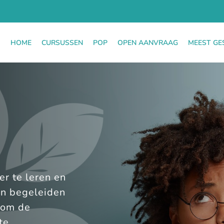
HOME
CURSUSSEN
POP
OPEN AANVRAAG
MEEST GE
r te leren en
en begeleiden
 om de
te